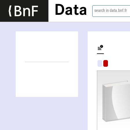
Data
search in data.bnf.fr