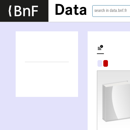
Data
search in data.bnf.fr