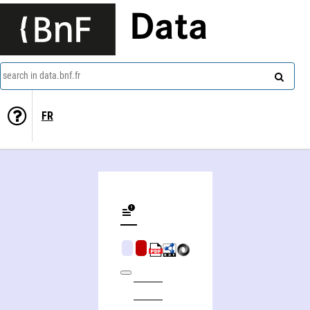
Data
search in data.bnf.fr
FR