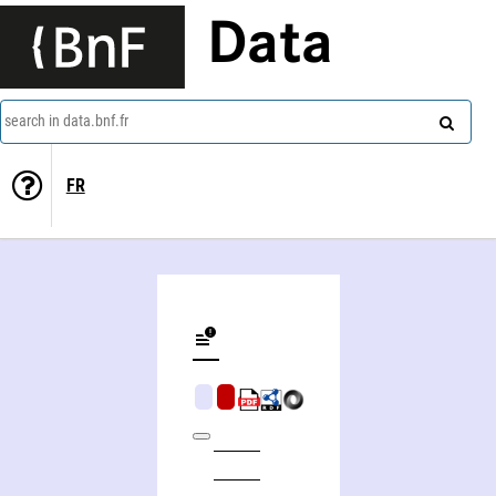
Data
search in data.bnf.fr
FR