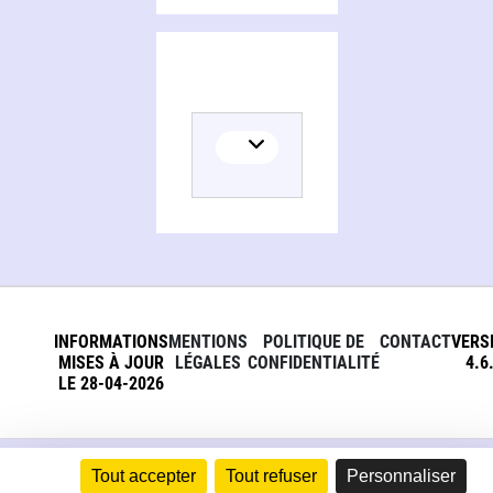
INFORMATIONS
MENTIONS
POLITIQUE DE
CONTACT
VERS
MISES À JOUR
LÉGALES
CONFIDENTIALITÉ
4.6
LE 28-04-2026
Tout accepter
Tout refuser
Personnaliser