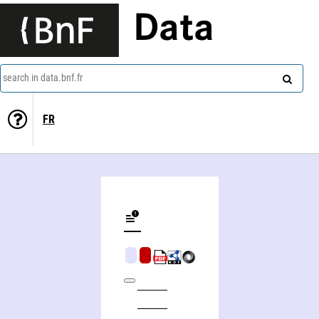
Data
search in data.bnf.fr
FR