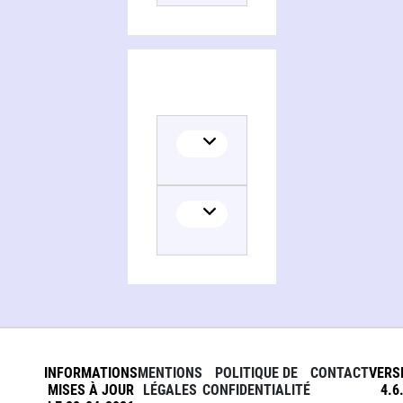
INFORMATIONS
MENTIONS
POLITIQUE DE
CONTACT
VERS
MISES À JOUR
LÉGALES
CONFIDENTIALITÉ
4.6