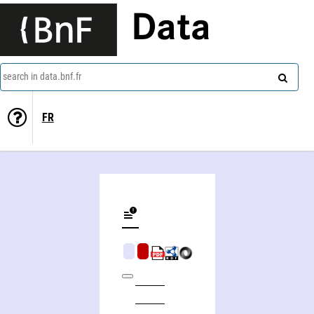
Data
search in data.bnf.fr
FR