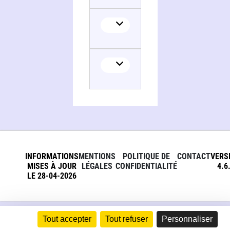
INFORMATIONS
MENTIONS
POLITIQUE DE
CONTACT
VERS
MISES À JOUR
LÉGALES
CONFIDENTIALITÉ
4.6
LE 28-04-2026
Tout accepter
Tout refuser
Personnaliser