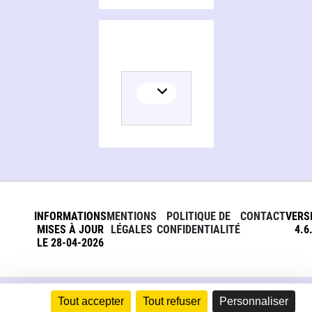
INFORMATIONS
MENTIONS
POLITIQUE DE
CONTACT
VERS
MISES À JOUR
LÉGALES
CONFIDENTIALITÉ
4.6
LE 28-04-2026
Tout accepter
Tout refuser
Personnaliser