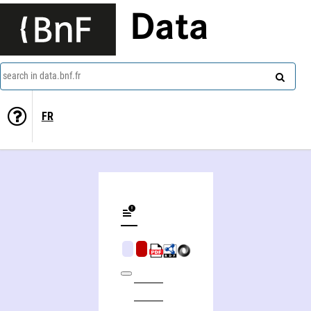
Data
search in data.bnf.fr
FR