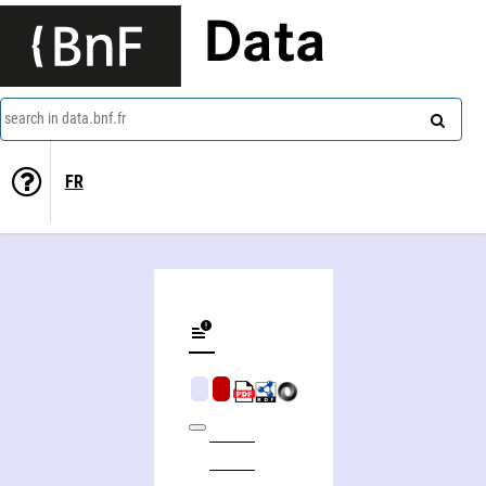
Data
search in data.bnf.fr
FR