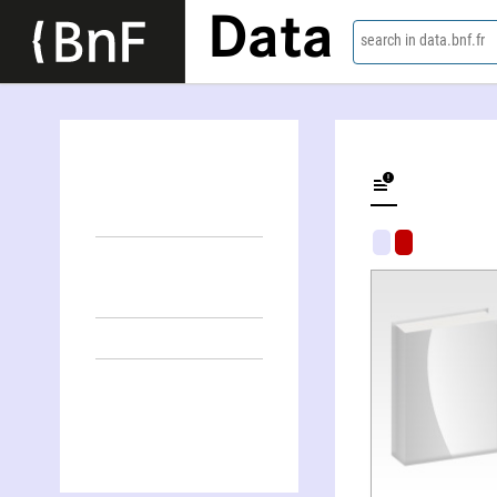
Data
search in data.bnf.fr