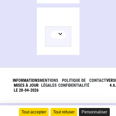
INFORMATIONS
MENTIONS
POLITIQUE DE
CONTACT
VERS
MISES À JOUR
LÉGALES
CONFIDENTIALITÉ
4.6
LE 28-04-2026
Tout accepter
Tout refuser
Personnaliser