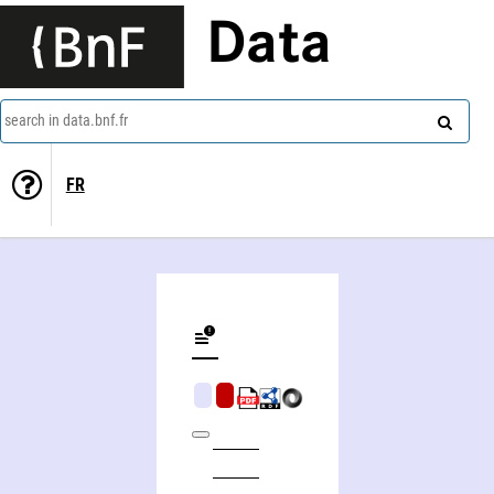
Data
search in data.bnf.fr
FR