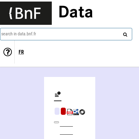
Data
search in data.bnf.fr
FR