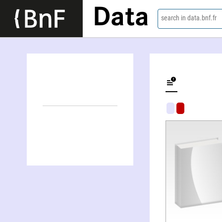
Data
search in data.bnf.fr