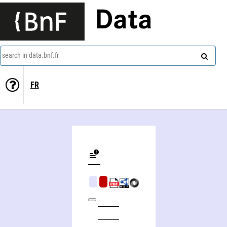
Data
search in data.bnf.fr
FR