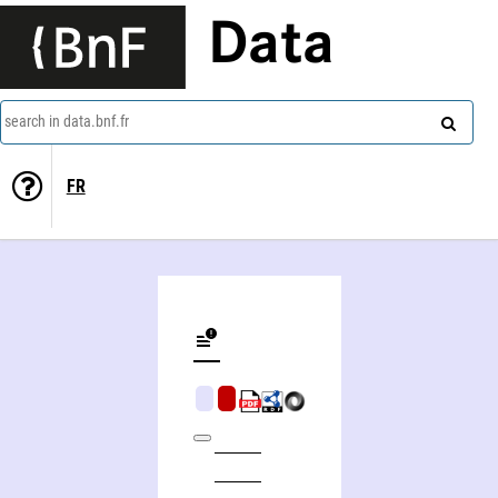
Data
search in data.bnf.fr
FR