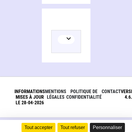
INFORMATIONS
MENTIONS
POLITIQUE DE
CONTACT
VERS
MISES À JOUR
LÉGALES
CONFIDENTIALITÉ
4.6
LE 28-04-2026
Tout accepter
Tout refuser
Personnaliser