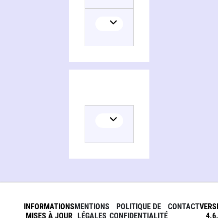
INFORMATIONS
MENTIONS
POLITIQUE DE
CONTACT
VERS
MISES À JOUR
LÉGALES
CONFIDENTIALITÉ
4.6