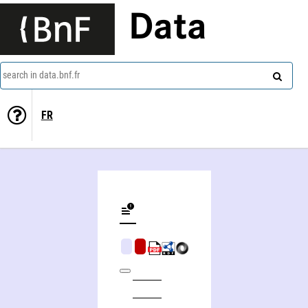
Data
search in data.bnf.fr
FR