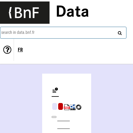
Data
search in data.bnf.fr
FR