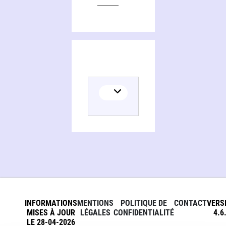
INFORMATIONS
MENTIONS
POLITIQUE DE
CONTACT
VERS
MISES À JOUR
LÉGALES
CONFIDENTIALITÉ
4.6
LE 28-04-2026