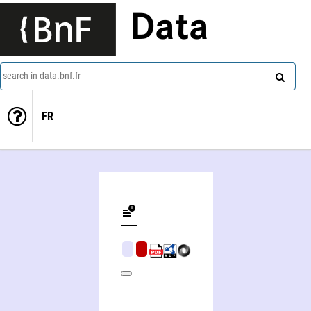
Data
search in data.bnf.fr
FR