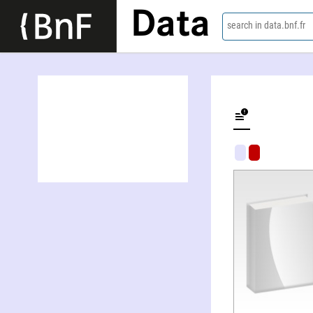
Data
search in data.bnf.fr