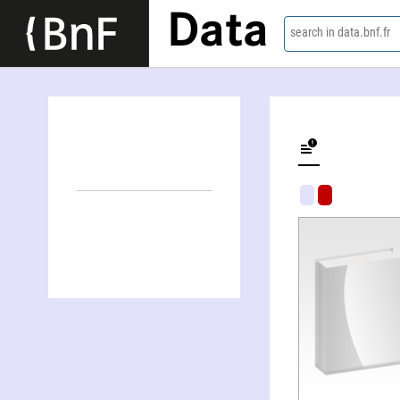
Data
search in data.bnf.fr