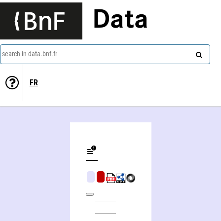
Data
search in data.bnf.fr
FR