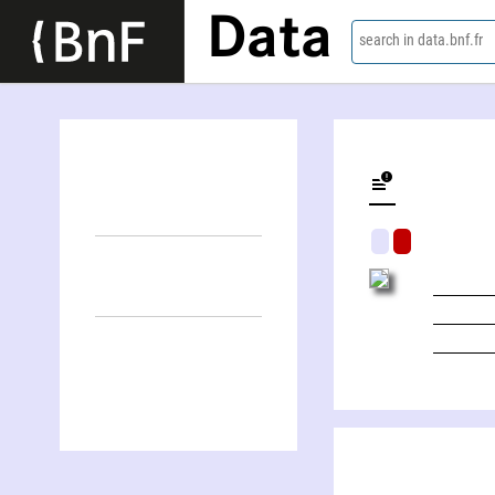
Data
search in data.bnf.fr