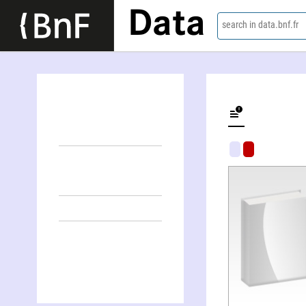
Data
search in data.bnf.fr