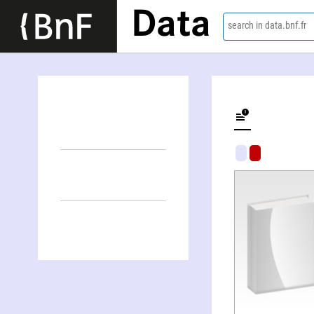
Data
search in data.bnf.fr