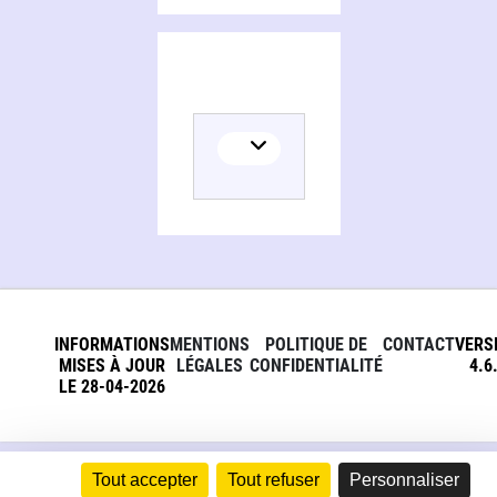
INFORMATIONS
MENTIONS
POLITIQUE DE
CONTACT
VERS
MISES À JOUR
LÉGALES
CONFIDENTIALITÉ
4.6
LE 28-04-2026
Tout accepter
Tout refuser
Personnaliser