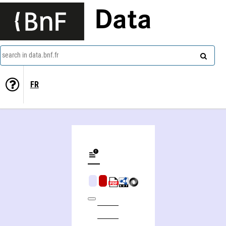
Data
search in data.bnf.fr
FR