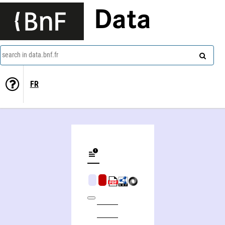
Data
search in data.bnf.fr
FR