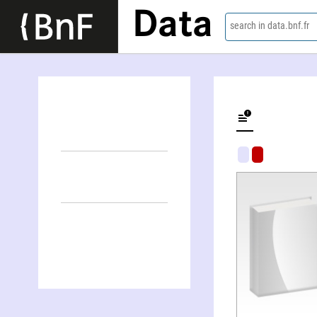
Data
search in data.bnf.fr