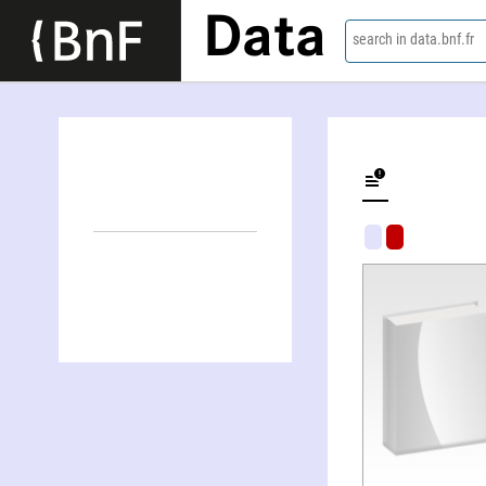
Data
search in data.bnf.fr