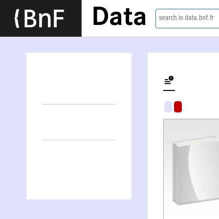
Data
search in data.bnf.fr