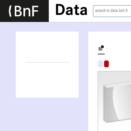
Data
search in data.bnf.fr