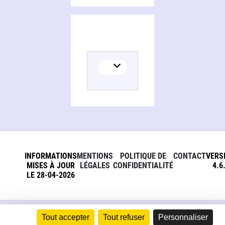
INFORMATIONS
MENTIONS
POLITIQUE DE
CONTACT
VERS
MISES À JOUR
LÉGALES
CONFIDENTIALITÉ
4.6
LE 28-04-2026
Tout accepter
Tout refuser
Personnaliser