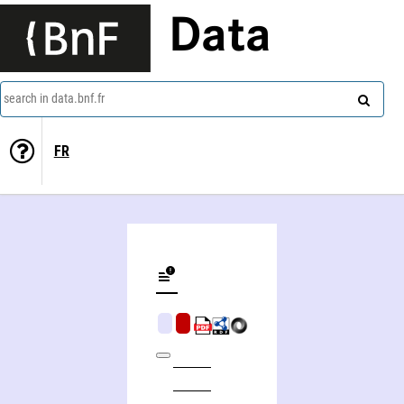
Data
search in data.bnf.fr
FR