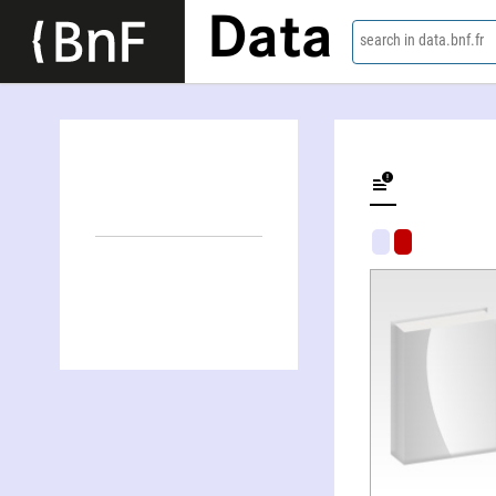
Data
search in data.bnf.fr