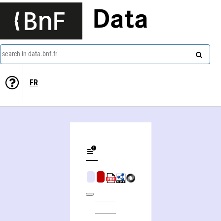
Data
search in data.bnf.fr
FR