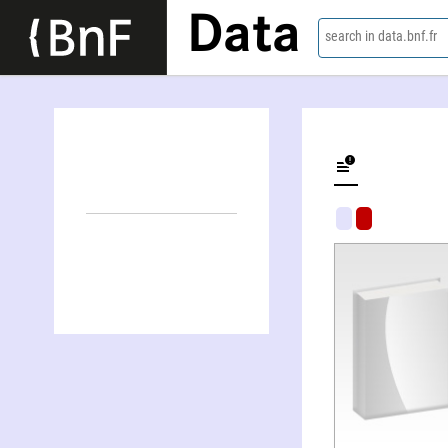
Data
search in data.bnf.fr