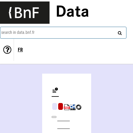
Data
search in data.bnf.fr
FR