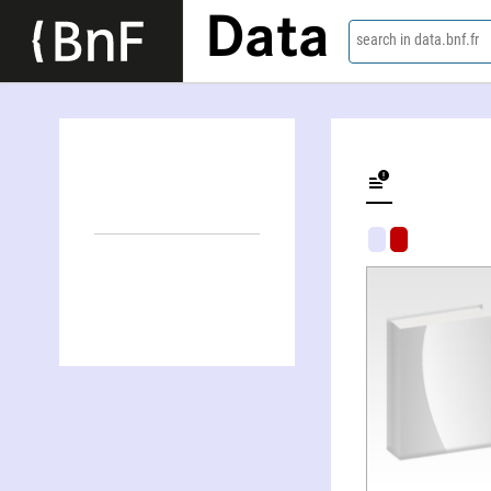
Data
search in data.bnf.fr