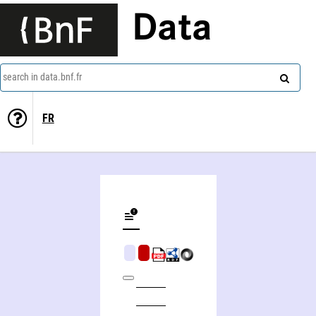
Data
search in data.bnf.fr
FR