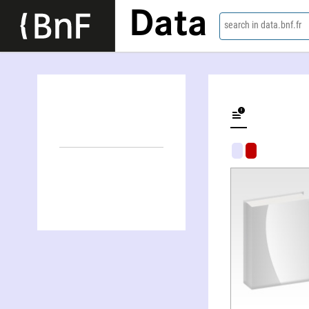
Data
search in data.bnf.fr