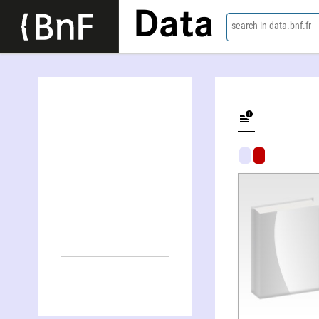
Data
search in data.bnf.fr