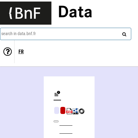
Data
search in data.bnf.fr
FR