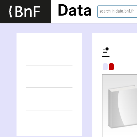
Data
search in data.bnf.fr