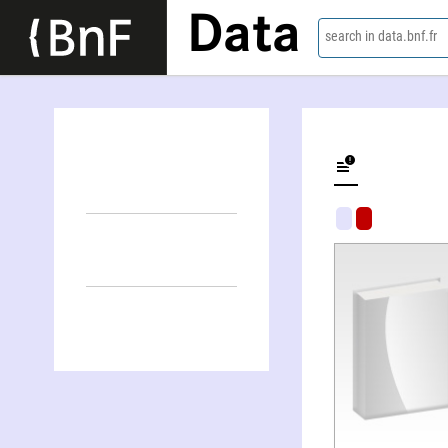
Data
search in data.bnf.fr