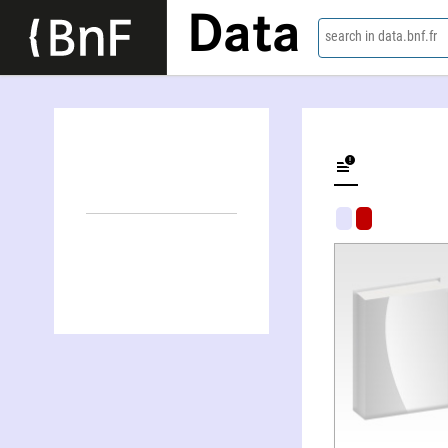
Data
search in data.bnf.fr