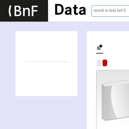
Data
search in data.bnf.fr