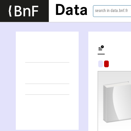
Data
search in data.bnf.fr