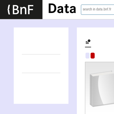
Data
search in data.bnf.fr