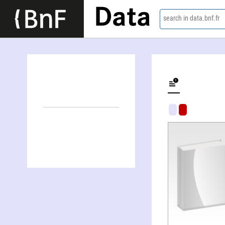
Data
search in data.bnf.fr