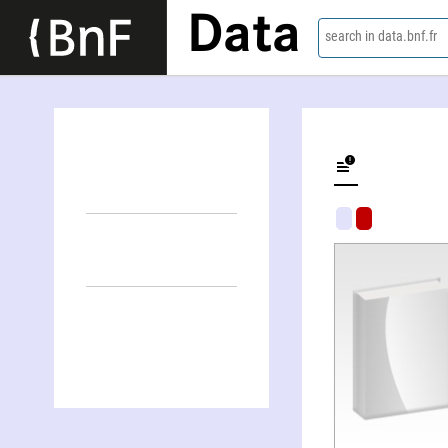
Data
search in data.bnf.fr