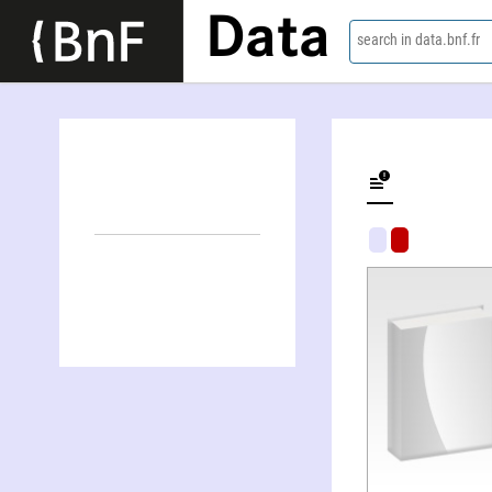
Data
search in data.bnf.fr