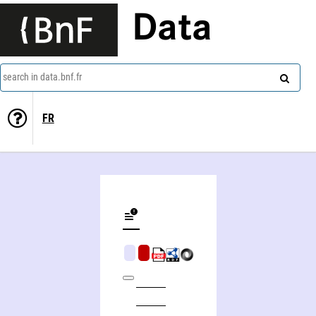
Data
search in data.bnf.fr
FR